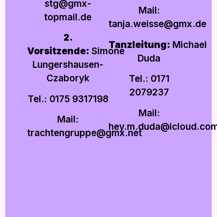
stg@gmx-
Mail:
topmail.de
tanja.weisse@gmx.de
2.
Tanzleitung:
Michael
Vorsitzende:
Simone
Duda
Lungershausen-
Czaboryk
Tel.: 0171
2079237
Tel.: 0175 9317198
Mail:
Mail:
hey.m.duda@icloud.co
trachtengruppe@gmx.net