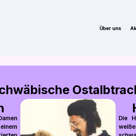
Über uns
Ak
chwäbische Ostalbtrac
n
 Damen
Die H
 einem
wei
erten
schwa