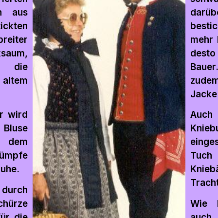
n aus
darü
ickten
best
reiter
mehr 
ksaum,
desto
r die
Bauer
altem
zudem
Jacke
r wird
Auch
Bluse
Knie
r dem
eing
ümpfe
Tuch
uhe.
Knieb
Tracht
durch
ürze
Wie 
ür die
auch