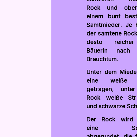
Rock und obe
einem bunt best
Samtmieder. Je b
der samtene Roc
desto reiche
Bäuerin nach 
Brauchtum.
Unter dem Miede
eine weiße 
getragen, unte
Rock weiße Str
und schwarze Sch
Der Rock wird 
eine Sch
abgerundet, die f