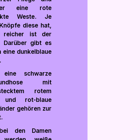
ber eine rote
ickte Weste. Je
Knöpfe diese hat,
 reicher ist der
. Darüber gibt es
 eine dunkelblaue
.
 eine schwarze
bundhose mit
estecktem rotem
 und rot-blaue
änder gehören zur
.
bei den Damen
 werden weiße